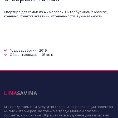
Квартира для семьи из 4-х человек. Питербуржцам в Москве, 
конечно, хочется эстетики, утонченности и уникальности.
Год разработки - 2019
Общая площадь - 105 кв м.  
LINA
SAVINA
Мы предложим Вам  услуги по созданию и реализации проектов 
жилых интерьеров, не только в традиционном оффлайн 
формате, но и онлайн. Обращайтесь в удобное для вас время 