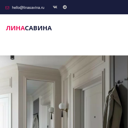
hello@linasavina.ru
ЛИНА
САВИНА